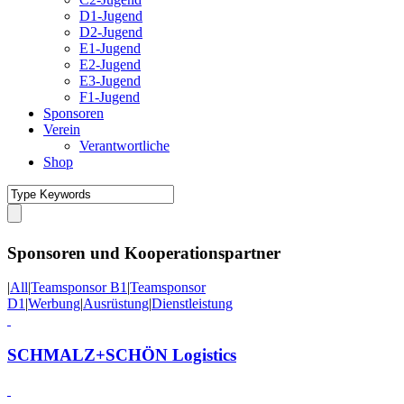
D1-Jugend
D2-Jugend
E1-Jugend
E2-Jugend
E3-Jugend
F1-Jugend
Sponsoren
Verein
Verantwortliche
Shop
Sponsoren und Kooperationspartner
|
All
|
Teamsponsor B1
|
Teamsponsor
D1
|
Werbung
|
Ausrüstung
|
Dienstleistung
SCHMALZ+SCHÖN Logistics