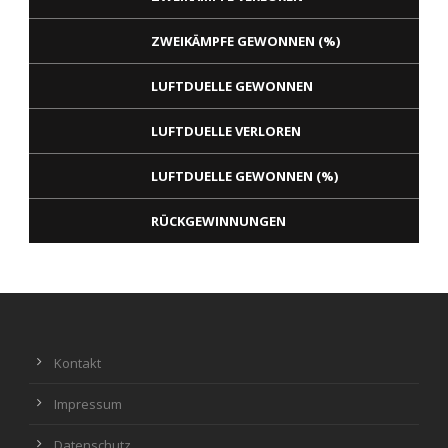
ZWEIKÄMPFE GEWONNEN (%)
LUFTDUELLE GEWONNEN
LUFTDUELLE VERLOREN
LUFTDUELLE GEWONNEN (%)
RÜCKGEWINNUNGEN
TACKLES GEWONNEN
TORE
TACKLES VERLOREN
STRAFSTÖSSE
Kontakt
Impressum
TACKLES GEWONNEN (%)
MINUTEN PRO TOR
Datenschutz