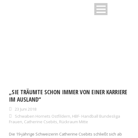
DAY
Juni 23, 2018
„SIE TRÄUMTE SCHON IMMER VON EINER KARRIERE
IM AUSLAND“
23 Juni 2018
Schwaben Hornets Ostfildern
,
HBF- Handball Bundesliga
Frauen
,
Catherine Csebits
,
Rückraum Mitte
Die 19-jährige Schweizerin Catherine Csebits schließt sich ab