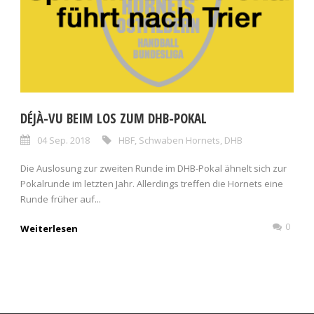
DÉJÀ-VU BEIM LOS ZUM DHB-POKAL
04 Sep. 2018
HBF
,
Schwaben Hornets
,
DHB
Die Auslosung zur zweiten Runde im DHB-Pokal ähnelt sich zur
Pokalrunde im letzten Jahr. Allerdings treffen die Hornets eine
Runde früher auf...
0
Weiterlesen