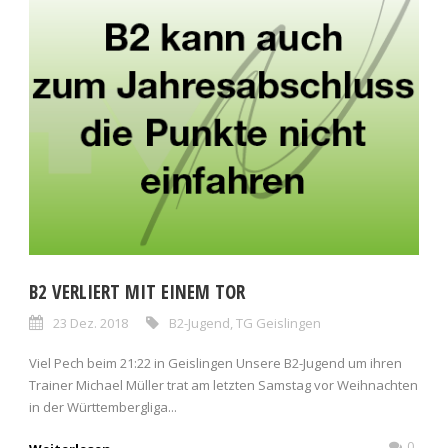
B2 VERLIERT MIT EINEM TOR
23 Dez. 2018
B2-Jugend
,
TG Geislingen
Viel Pech beim 21:22 in Geislingen Unsere B2-Jugend um ihren
Trainer Michael Müller trat am letzten Samstag vor Weihnachten
in der Württembergliga...
0