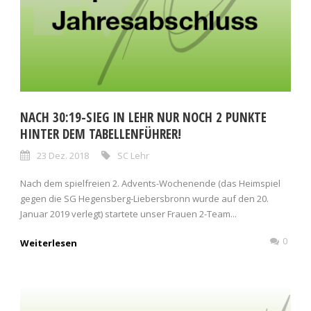
NACH 30:19-SIEG IN LEHR NUR NOCH 2 PUNKTE
HINTER DEM TABELLENFÜHRER!
23 Dez. 2018
SC Lehr
Nach dem spielfreien 2. Advents-Wochenende (das Heimspiel
gegen die SG Hegensberg-Liebersbronn wurde auf den 20.
Januar 2019 verlegt) startete unser Frauen 2-Team...
0
Weiterlesen