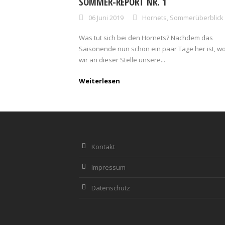
SOMMER-REPORT NR. 1
06 Juni 2019
Hornets
,
Sommerüberblick
Was tut sich bei den Hornets? Nachdem das
Saisonende nun schon ein paar Tage her ist, wo
wir an dieser Stelle unsere...
Weiterlesen
Kontakt
Impressum
Datenschutz