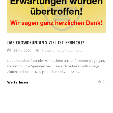
DAS CROWDFUNDING-ZIEL IST ERREICHT!
14 Mai 2020
Crowdfunding
,
#obenhalten
Liebe Handballfreunde, wir möchten uns auf diesem Wege ganz
herzlich für die Spenden bei unserer Toyota-Crowdfunding-
Aktion bedanken. Das gesteckte Ziel von 7.500...
0
Weiterlesen