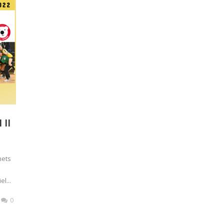
 II
nets
l...
0