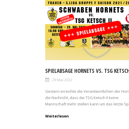
SPIELABSAGE HORNETS VS. TSG KETSCH
29 Mai 2022
Gestern erreichte die Verantwortlichen der Hor
die Nachricht, dass die TSG Ketsch II keine
Mannschaft mehr stellen kann um das letzte Spie
Weiterlesen