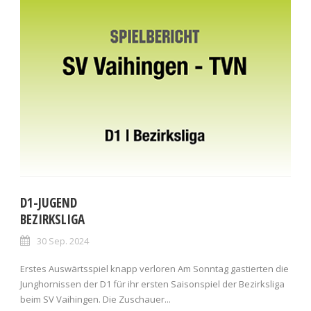
D1-JUGEND
BEZIRKSLIGA
30 Sep. 2024
Erstes Auswärtsspiel knapp verloren Am Sonntag gastierten die
Junghornissen der D1 für ihr ersten Saisonspiel der Bezirksliga
beim SV Vaihingen. Die Zuschauer...