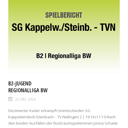
B2-JUGEND
REGIONALLIGA BW
22 Okt. 2024
Dezimierter Kader erkämpft Unentschieden SG
Kappelwindeck/Steinbach – TV Nellingen 2 | 19:19 (11:11) Nach
den beiden Ausfällen der Rückraumspielerinnen Jorina Schade