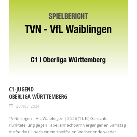
C1-JUGEND
OBERLIGA WÜRTTEMBERG
20 Nov. 2024
TV Nellingen – VfL Waiblingen | 26:26 (11:16) Gerechte
Punkteteilung gegen Tabellennachbarn Vergangenen Samstag
durfte die C1 nach einem spielfreien Wochenende wieder...