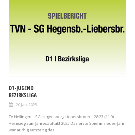
D1-JUGEND
BEZIRKSLIGA
20 Jan. 2025
TV Nellingen – SG Hegensberg-Liebersbronn | 28:23 (11:9)
Heimsieg zum Jahresauftakt 2025 Das erste Spiel im neuen Jahr
war auch gleichzeitig das...