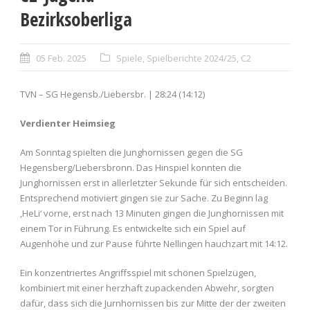
Bezirksoberliga
05 Feb. 2025
Spiele
,
Spielberichte 2024/25
,
C2
TVN – SG Hegensb./Liebersbr. | 28:24 (14:12)
Verdienter Heimsieg
Am Sonntag spielten die Junghornissen gegen die SG
Hegensberg/Liebersbronn. Das Hinspiel konnten die
Junghornissen erst in allerletzter Sekunde für sich entscheiden.
Entsprechend motiviert gingen sie zur Sache. Zu Beginn lag
‚HeLi‘ vorne, erst nach 13 Minuten gingen die Junghornissen mit
einem Tor in Führung. Es entwickelte sich ein Spiel auf
Augenhöhe und zur Pause führte Nellingen hauchzart mit 14:12.
Ein konzentriertes Angriffsspiel mit schönen Spielzügen,
kombiniert mit einer herzhaft zupackenden Abwehr, sorgten
dafür, dass sich die Jurnhornissen bis zur Mitte der der zweiten