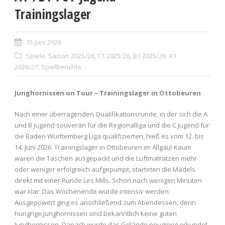
Trainingslager
15 Juni 2026
Spiele
,
Saison 2025/26
,
C1 2025/26
,
B1 2025/26
,
A1
2026/27
,
Spielberichte
Junghornissen on Tour – Trainingslager in Ottobeuren
Nach einer überragenden Qualifikationsrunde, in der sich die A
und B Jugend souverän für die Regionalliga und die C Jugend für
die Baden Württemberg Liga qualifizierten, hieß es vom 12. bis
14. Juni 2026: Trainingslager in Ottobeuren im Allgäu! Kaum
waren die Taschen ausgepackt und die Luftmatratzen mehr
oder weniger erfolgreich aufgepumpt, starteten die Mädels
direkt mit einer Runde Les Mills. Schon nach wenigen Minuten
war klar: Das Wochenende würde intensiv werden.
Ausgepowert ging es anschließend zum Abendessen, denn
hungrige Junghornissen sind bekanntlich keine guten
Junghornissen. Danach wurde das Gelände neugierig erkundet