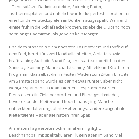
– Tennisplätze, Badmintonfelder, Spinning-Räder,
Tischtennisplatten und natürlich wurde die perfekte Location für
eine Runde Versteckspielen im Dunkeln ausgespäht. Während
einige früh in die Schlafsäcke krochen, spielte die C Jugend noch
sehr lange Badminton, als gäbe es kein Morgen.
Und doch standen sie am nächsten Tag motiviert und topfit auf
dem Feld, bereit für zwei Handballeinheiten, Athletik- sowie
Krafttraining. Auch die A und B Jugend startete sportlich in den
Samstag: Spinning, Mannschaftstraining, Athletik und Kraft – ein
Programm, das selbst die härtesten Waden zum Zittern brachte.
Am Samstagabend wurde es dann etwas ruhiger, aber nicht
weniger spannend. In teaminternen Gesprächen wurden
Dienste verteilt, Ziele besprochen und Pläne geschmiedet,
bevor es an der Kletterwand hoch hinaus ging. Manche
entdeckten dabei ungeahnte Höhenangst, andere ungeahnte
Klettertalente – aber alle hatten ihren Spaß.
Am letzten Tag wartete noch einmal ein Highlight:
Beachhandball mit spektakulären Flugeinlagen im Sand, viel