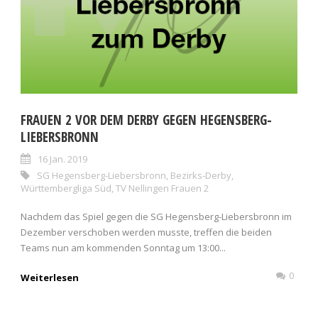
FRAUEN 2 VOR DEM DERBY GEGEN HEGENSBERG-
LIEBERSBRONN
16 Jan. 2019
SG Hegensberg-Liebersbronn
,
Bezirks-Derby
,
Württembergliga Süd
,
TV Nellingen Frauen 2
Nachdem das Spiel gegen die SG Hegensberg-Liebersbronn im
Dezember verschoben werden musste, treffen die beiden
Teams nun am kommenden Sonntag um 13:00...
0
Weiterlesen