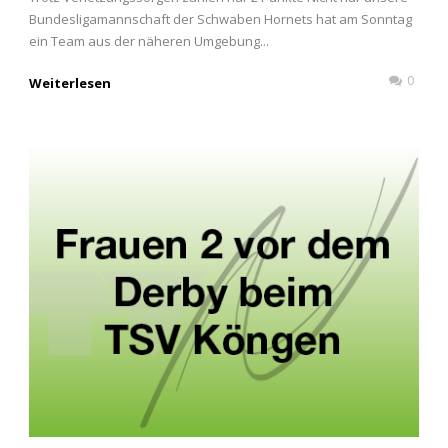
Bundesligamannschaft der Schwaben Hornets hat am Sonntag
ein Team aus der näheren Umgebung...
0
Weiterlesen