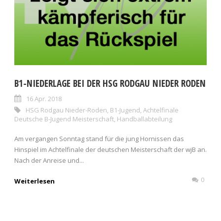
B1-NIEDERLAGE BEI DER HSG RODGAU NIEDER RODEN
16 Apr. 2018
HSG Rodgau Nieder-Roden
,
B1-Jugend
,
Achtelfinale
Deutsche B-Jugend Meisterschaft
,
Handballabteilung
Am vergangen Sonntag stand für die jung Hornissen das
Hinspiel im Achtelfinale der deutschen Meisterschaft der wjB an.
Nach der Anreise und...
0
Weiterlesen