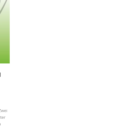
N
Zwei
ter
n