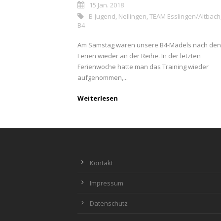
15 Jan. 2018
B-Jugend
,
Nellingen
,
TEAM Esslingen/Altbach
B4
Am Samstag waren unsere B4-Mädels nach den
Ferien wieder an der Reihe. In der letzten
Ferienwoche hatte man das Training wieder
aufgenommen,...
Weiterlesen
Kontakt
Impressum
Datenschutz