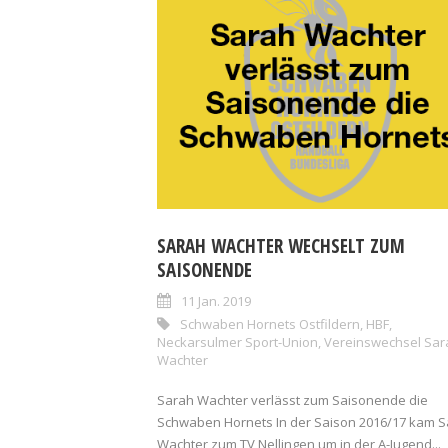
SARAH WACHTER WECHSELT ZUM
SAISONENDE
11 Jan. 2019
Schwaben Hornets Ostfildern
,
HBF
,
Neckarsulmer Sport-Union
,
Vereinswechsel Sar
Wachter
Sarah Wachter verlässt zum Saisonende die
Schwaben Hornets In der Saison 2016/17 kam 
Wachter zum TV Nellingen um in der A-Jugend...