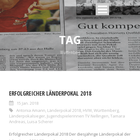
TAG
Württemberg
ERFOLGREICHER LÄNDERPOKAL 2018
15 Jan. 2018
Antonia Amann
,
Länderpokal 2018
,
HVW
,
Württemberg
,
Länderpokalsieger
,
Jugendspielerinnen TV Nellingen
,
Tamara
Andreas
,
Luisa Scherer
Erfolgreicher Länderpokal 2018 Der diesjährige Länderpokal der