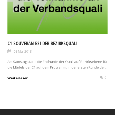
C1 SOUVERÄN BEI DER BEZIRKSQUALI
08 Mai 2018
Am Samstag stand die Endrunde der Quali auf Bezirksebene für
die Mädels der C1 auf dem Programm. In der ersten Runde der...
0
Weiterlesen