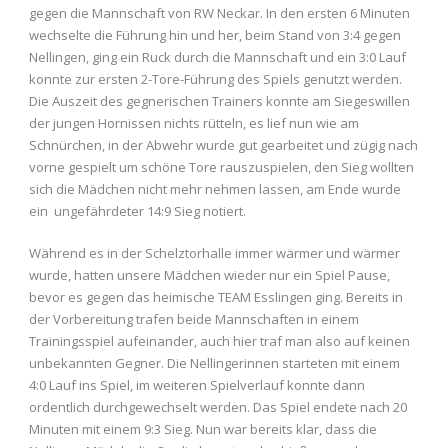
gegen die Mannschaft von RW Neckar. In den ersten 6 Minuten
wechselte die Führung hin und her, beim Stand von 3:4 gegen
Nellingen, ging ein Ruck durch die Mannschaft und ein 3:0 Lauf
konnte zur ersten 2-Tore-Führung des Spiels genutzt werden.
Die Auszeit des gegnerischen Trainers konnte am Siegeswillen
der jungen Hornissen nichts rütteln, es lief nun wie am
Schnürchen, in der Abwehr wurde gut gearbeitet und zügig nach
vorne gespielt um schöne Tore rauszuspielen, den Sieg wollten
sich die Mädchen nicht mehr nehmen lassen, am Ende wurde
ein ungefährdeter 14:9 Sieg notiert.
Während es in der Schelztorhalle immer wärmer und wärmer
wurde, hatten unsere Mädchen wieder nur ein Spiel Pause,
bevor es gegen das heimische TEAM Esslingen ging. Bereits in
der Vorbereitung trafen beide Mannschaften in einem
Trainingsspiel aufeinander, auch hier traf man also auf keinen
unbekannten Gegner. Die Nellingerinnen starteten mit einem
4:0 Lauf ins Spiel, im weiteren Spielverlauf konnte dann
ordentlich durchgewechselt werden. Das Spiel endete nach 20
Minuten mit einem 9:3 Sieg. Nun war bereits klar, dass die