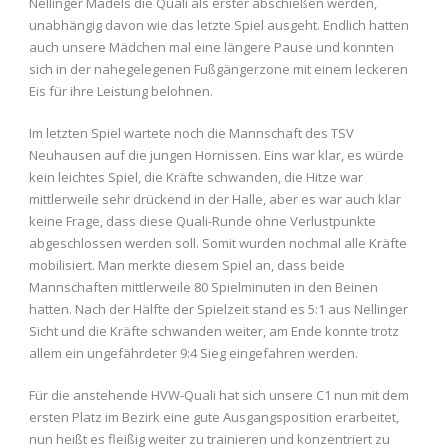
Nellinger Mädels die Quali als erster abschießen werden,
unabhängig davon wie das letzte Spiel ausgeht. Endlich hatten
auch unsere Mädchen mal eine längere Pause und konnten
sich in der nahegelegenen Fußgängerzone mit einem leckeren
Eis für ihre Leistung belohnen.
Im letzten Spiel wartete noch die Mannschaft des TSV
Neuhausen auf die jungen Hornissen. Eins war klar, es würde
kein leichtes Spiel, die Kräfte schwanden, die Hitze war
mittlerweile sehr drückend in der Halle, aber es war auch klar
keine Frage, dass diese Quali-Runde ohne Verlustpunkte
abgeschlossen werden soll. Somit wurden nochmal alle Kräfte
mobilisiert. Man merkte diesem Spiel an, dass beide
Mannschaften mittlerweile 80 Spielminuten in den Beinen
hatten. Nach der Hälfte der Spielzeit stand es 5:1 aus Nellinger
Sicht und die Kräfte schwanden weiter, am Ende konnte trotz
allem ein ungefährdeter 9:4 Sieg eingefahren werden.
Für die anstehende HVW-Quali hat sich unsere C1 nun mit dem
ersten Platz im Bezirk eine gute Ausgangsposition erarbeitet,
nun heißt es fleißig weiter zu trainieren und konzentriert zu