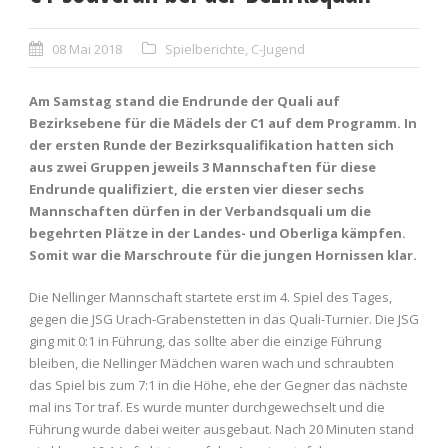
08 Mai 2018
Spielberichte
,
C-Jugend
Am Samstag stand die Endrunde der Quali auf
Bezirksebene für die Mädels der C1 auf dem Programm. In
der ersten Runde der Bezirksqualifikation hatten sich
aus zwei Gruppen jeweils 3 Mannschaften für diese
Endrunde qualifiziert, die ersten vier dieser sechs
Mannschaften dürfen in der Verbandsquali um die
begehrten Plätze in der Landes- und Oberliga kämpfen.
Somit war die Marschroute für die jungen Hornissen klar.
Die Nellinger Mannschaft startete erst im 4. Spiel des Tages,
gegen die JSG Urach-Grabenstetten in das Quali-Turnier. Die JSG
ging mit 0:1 in Führung, das sollte aber die einzige Führung
bleiben, die Nellinger Mädchen waren wach und schraubten
das Spiel bis zum 7:1 in die Höhe, ehe der Gegner das nächste
mal ins Tor traf. Es wurde munter durchgewechselt und die
Führung wurde dabei weiter ausgebaut. Nach 20 Minuten stand