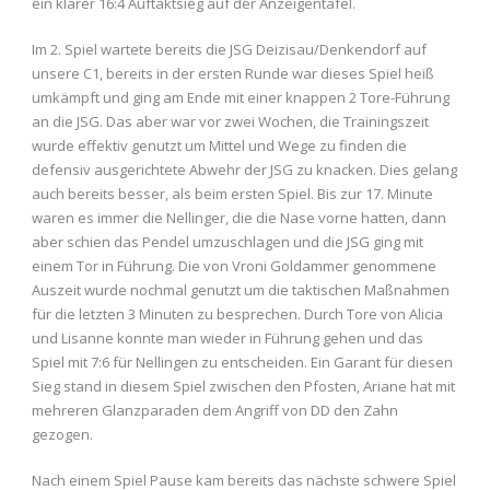
ein klarer 16:4 Auftaktsieg auf der Anzeigentafel.
Im 2. Spiel wartete bereits die JSG Deizisau/Denkendorf auf
unsere C1, bereits in der ersten Runde war dieses Spiel heiß
umkämpft und ging am Ende mit einer knappen 2 Tore-Führung
an die JSG. Das aber war vor zwei Wochen, die Trainingszeit
wurde effektiv genutzt um Mittel und Wege zu finden die
defensiv ausgerichtete Abwehr der JSG zu knacken. Dies gelang
auch bereits besser, als beim ersten Spiel. Bis zur 17. Minute
waren es immer die Nellinger, die die Nase vorne hatten, dann
aber schien das Pendel umzuschlagen und die JSG ging mit
einem Tor in Führung. Die von Vroni Goldammer genommene
Auszeit wurde nochmal genutzt um die taktischen Maßnahmen
für die letzten 3 Minuten zu besprechen. Durch Tore von Alicia
und Lisanne konnte man wieder in Führung gehen und das
Spiel mit 7:6 für Nellingen zu entscheiden. Ein Garant für diesen
Sieg stand in diesem Spiel zwischen den Pfosten, Ariane hat mit
mehreren Glanzparaden dem Angriff von DD den Zahn
gezogen.
Nach einem Spiel Pause kam bereits das nächste schwere Spiel