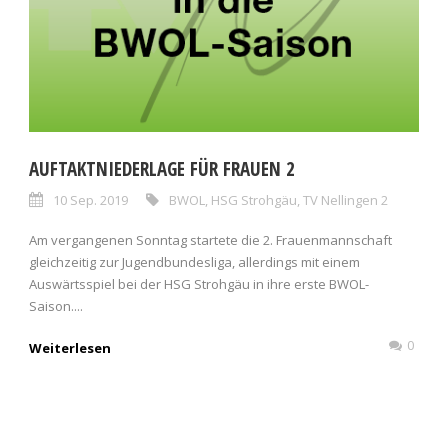
AUFTAKTNIEDERLAGE FÜR FRAUEN 2
10 Sep. 2019
BWOL
,
HSG Strohgäu
,
TV Nellingen 2
Am vergangenen Sonntag startete die 2. Frauenmannschaft
gleichzeitig zur Jugendbundesliga, allerdings mit einem
Auswärtsspiel bei der HSG Strohgäu in ihre erste BWOL-
Saison....
0
Weiterlesen