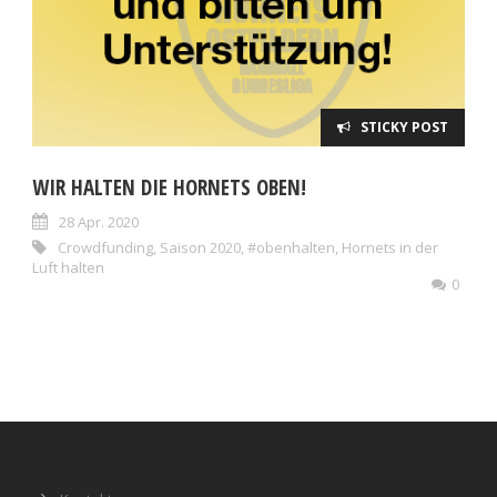
STICKY POST
WIR HALTEN DIE HORNETS OBEN!
28 Apr. 2020
Crowdfunding
,
Saison 2020
,
#obenhalten
,
Hornets in der
Luft halten
0