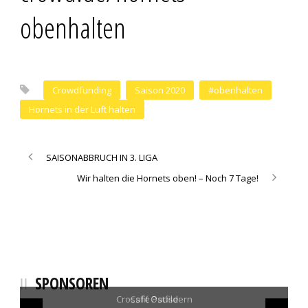
obenhalten
Crowdfunding
Saison 2020
#obenhalten
Hornets in der Luft halten
SAISONABBRUCH IN 3. LIGA
Wir halten die Hornets oben! – Noch 7 Tage!
SPONSOREN
SCHMALZ+SCHÖN Logistics
SCHÖLLKOPF Backwaren
Fahrschule Melchinger
Crossfit Ostfildern
Sanitätshaus blu
Bächi Teamsport
Hamann Energie
Elektro Geng
Café Pause
Schnaufer
Selgros
Bocklet
Sinalco
cendo
Erima