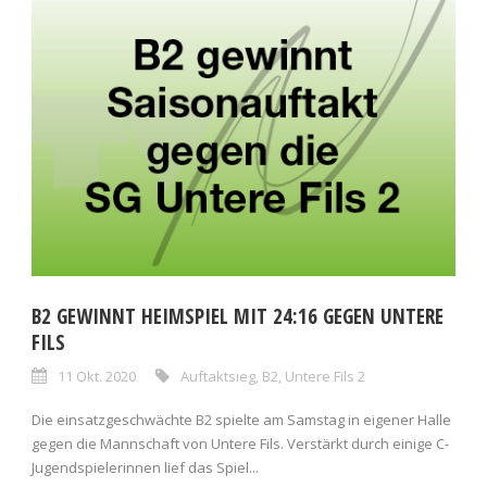
B2 GEWINNT HEIMSPIEL MIT 24:16 GEGEN UNTERE
FILS
11 Okt. 2020
Auftaktsieg
,
B2
,
Untere Fils 2
Die einsatzgeschwächte B2 spielte am Samstag in eigener Halle
gegen die Mannschaft von Untere Fils. Verstärkt durch einige C-
Jugendspielerinnen lief das Spiel...