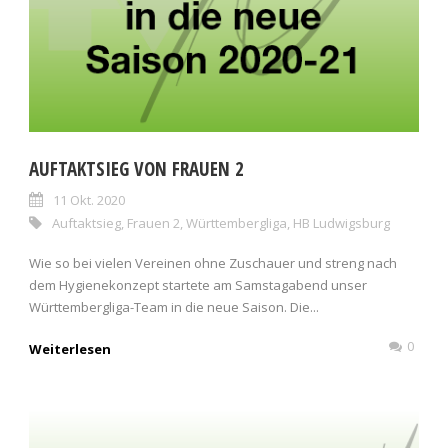
AUFTAKTSIEG VON FRAUEN 2
11 Okt. 2020
Auftaktsieg
,
Frauen 2
,
Württembergliga
,
HB Ludwigsburg
Wie so bei vielen Vereinen ohne Zuschauer und streng nach
dem Hygienekonzept startete am Samstagabend unser
Württembergliga-Team in die neue Saison. Die...
0
Weiterlesen