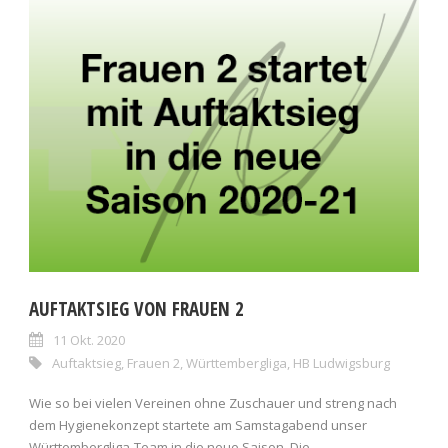
AUFTAKTSIEG VON FRAUEN 2
11 Okt. 2020
Auftaktsieg
,
Frauen 2
,
Württembergliga
,
HB Ludwigsburg
Wie so bei vielen Vereinen ohne Zuschauer und streng nach
dem Hygienekonzept startete am Samstagabend unser
Württembergliga-Team in die neue Saison. Die...