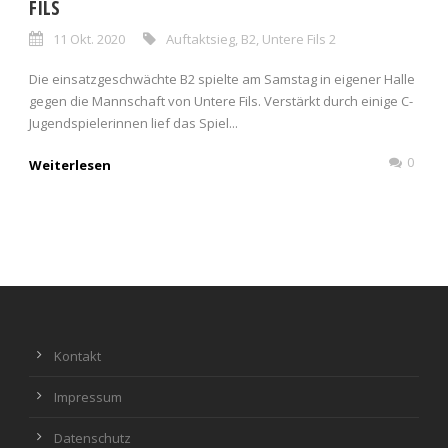
FILS
11 Okt. 2020
Auftaktsieg
,
B2
,
Untere Fils 2
Die einsatzgeschwächte B2 spielte am Samstag in eigener Halle
gegen die Mannschaft von Untere Fils. Verstärkt durch einige C-
Jugendspielerinnen lief das Spiel...
0
Weiterlesen
Kontakt
Impressum
Datenschutz