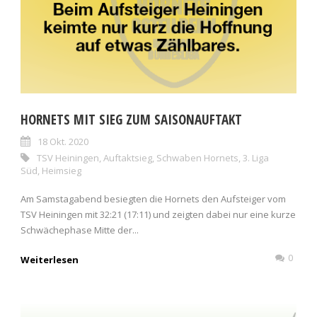
HORNETS MIT SIEG ZUM SAISONAUFTAKT
18 Okt. 2020
TSV Heiningen
,
Auftaktsieg
,
Schwaben Hornets
,
3. Liga
Süd
,
Heimsieg
Am Samstagabend besiegten die Hornets den Aufsteiger vom
TSV Heiningen mit 32:21 (17:11) und zeigten dabei nur eine kurze
Schwächephase Mitte der...
0
Weiterlesen