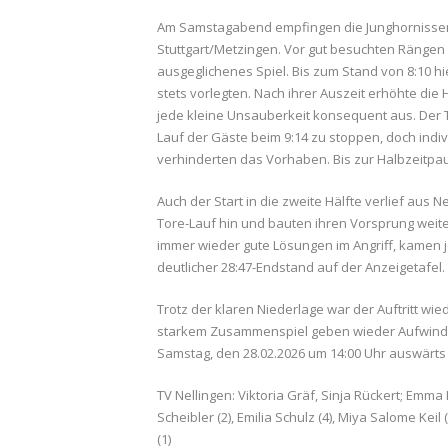
Am Samstagabend empfingen die Junghornisse
Stuttgart/Metzingen. Vor gut besuchten Rängen 
ausgeglichenes Spiel. Bis zum Stand von 8:10 h
stets vorlegten. Nach ihrer Auszeit erhöhte di
jede kleine Unsauberkeit konsequent aus. Der T
Lauf der Gäste beim 9:14 zu stoppen, doch indiv
verhinderten das Vorhaben. Bis zur Halbzeitpause
Auch der Start in die zweite Hälfte verlief aus N
Tore-Lauf hin und bauten ihren Vorsprung weit
immer wieder gute Lösungen im Angriff, kamen j
deutlicher 28:47-Endstand auf der Anzeigetafel.
Trotz der klaren Niederlage war der Auftritt wie
starkem Zusammenspiel geben wieder Aufwind für
Samstag, den 28.02.2026 um 14:00 Uhr auswärt
TV Nellingen: Viktoria Gräf, Sinja Rückert; Emma
Scheibler (2), Emilia Schulz (4), Miya Salome Kei
(1)