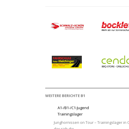
WEITERE BERICHTE B1
A1-/B1-/C1-Jugend
Trainingslager
Junghornissen on Tour – Trainingslager in
der sich die…