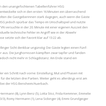
n den unangefochtenen Tabellenführer HSG
entwickelte sich in den ersten 16 Minuten ein überraschend
ielten die Gastgeberinnen stark dagegen, auch wenn die Gäste
e HSG jedoch spürbar das Tempo im Umschaltspiel und nutzte
VN versuchte in der 20. Minute mit einer eigenen Auszeit den
iduelle technische Fehler im Angriff wie in der Abwehr
 setzte sich der Favorit klar auf 13:22 ab.
ellinger Sicht denkbar ungünstig: Die Gäste legten einen Fünf-
er aus. Die Junghornissen kämpften zwar tapfer und fanden
edoch nicht mehr in Schlagdistanz. Am Ende stand ein
der ein Schritt nach vorne: Einstellung, Mut und Phasen mit
 die letzten drei Partien. Weiter geht es allerdings erst am
s bei der HSG Bensheim/Auerbach.
 Herrmann (8), Lynn Benz (5), Lotta Stoz, Frida Kemmner, Emmelie
l (3/3), Romy Herrmann (1), Lena Sickinger (4), Emmi Grundgeiger