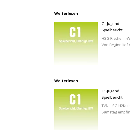
Weiterlesen
C1-Jugend
Spielbericht
HSG Rietheim-We
Von Beginn lief
Weiterlesen
C1-Jugend
Spielbericht
TVN – SG H2Ku H
Samstag empfi