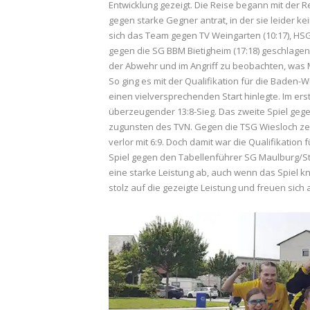
Entwicklung gezeigt. Die Reise begann mit der R
gegen starke Gegner antrat, in der sie leider 
sich das Team gegen TV Weingarten (10:17), HSG F
gegen die SG BBM Bietigheim (17:18) geschlagen
der Abwehr und im Angriff zu beobachten, was 
So ging es mit der Qualifikation für die Baden-
einen vielversprechenden Start hinlegte. Im er
überzeugender 13:8-Sieg. Das zweite Spiel geg
zugunsten des TVN. Gegen die TSG Wiesloch zeig
verlor mit 6:9. Doch damit war die Qualifikation
Spiel gegen den Tabellenführer SG Maulburg/Ste
eine starke Leistung ab, auch wenn das Spiel kn
stolz auf die gezeigte Leistung und freuen sic