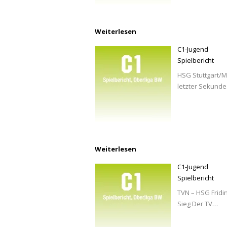
Weiterlesen
C1-Jugend
Spielbericht
HSG Stuttgart/Me
letzter Sekund
Weiterlesen
C1-Jugend
Spielbericht
TVN – HSG Fridin
Sieg Der TV…