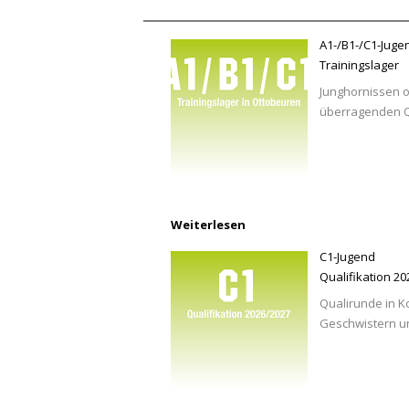
A1-/B1-/C1-Juge
Trainingslager
Junghornissen o
überragenden Qu
Weiterlesen
C1-Jugend
Qualifikation 2
Qualirunde in K
Geschwistern u