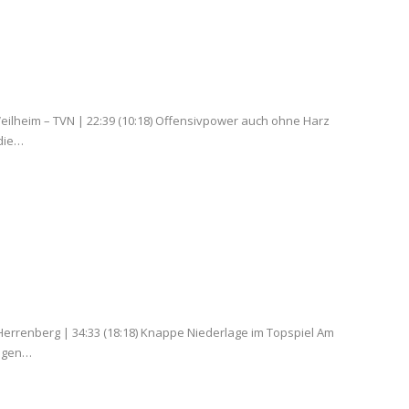
ilheim – TVN | 22:39 (10:18) Offensivpower auch ohne Harz
 die…
errenberg | 34:33 (18:18) Knappe Niederlage im Topspiel Am
ngen…