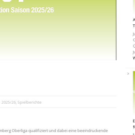
A
T
J
O
Q
J
W
 2025/26
,
Spielberichte
E
f
emberg Oberliga qualifiziert und dabei eine beeindruckende
M