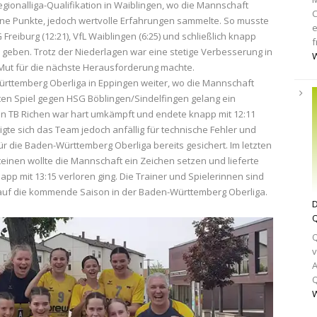
egionalliga-Qualifikation in Waiblingen, wo die Mannschaft
C
keine Punkte, jedoch wertvolle Erfahrungen sammelte. So musste
e
reiburg (12:21), VfL Waiblingen (6:25) und schließlich knapp
f
 geben. Trotz der Niederlagen war eine stetige Verbesserung in
W
Mut für die nächste Herausforderung machte.
Württemberg Oberliga in Eppingen weiter, wo die Mannschaft
sten Spiel gegen HSG Böblingen/Sindelfingen gelang ein
en TB Richen war hart umkämpft und endete knapp mit 12:11
te sich das Team jedoch anfällig für technische Fehler und
 für die Baden-Württemberg Oberliga bereits gesichert. Im letzten
inen wollte die Mannschaft ein Zeichen setzen und lieferte
app mit 13:15 verloren ging. Die Trainer und Spielerinnen sind
h auf die kommende Saison in der Baden-Württemberg Oberliga.
D
Q
Q
v
A
Q
W