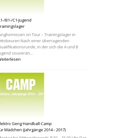
1-/B1-/C1-Jugend
rainingslager
unghornissen on Tour – Trainingslager in
ttobeuren Nach einer überragenden
ualifikationsrunde, in der sich die A und B
ugend souverän...
eiterlesen
lektro Geng Handball-Camp
ür Mädchen (Jahrgänge 2014 – 2017)
ontag bis Mittwochjeweils 8:30 – 15:00 Uhr Das