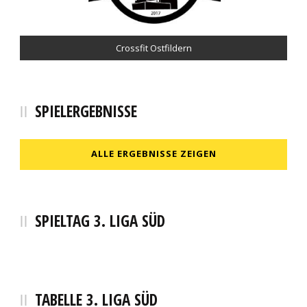
Pfizenmaier Automobile
Crossfit Ostfildern
Café Pause
Selgros
SPIELERGEBNISSE
ALLE ERGEBNISSE ZEIGEN
SPIELTAG 3. LIGA SÜD
TABELLE 3. LIGA SÜD