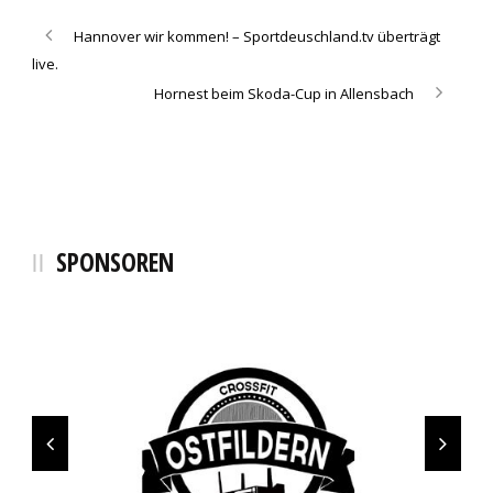
Hannover wir kommen! – Sportdeuschland.tv überträgt
live.
Hornest beim Skoda-Cup in Allensbach
SPONSOREN
SCHMALZ+SCHÖN Logistics
SCHÖLLKOPF Backwaren
Fahrschule Melchinger
Sanitätshaus blu
Bächi Teamsport
Hamann Energie
Elektro Geng
Schnaufer
Bocklet
Sinalco
cendo
Erima