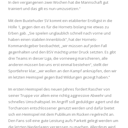
In den vergangenen zwei Wochen hat die Mannschaft gut
trainiert und das gilt es nun umzusetzen.“
Mit dem Buxtehuder SV kommt ein etablierter Erstligist in die
Hölle 1, gegen den es für die Hornets bislang nie etwas zu
Erben gab. „Sie spielen unglaublich schnell nach vorne und
haben einen stabilen Innenblock“, hat der Hornets-
Kommandogeber beobachtet, „wir müssen auf jeden Fall
gegenhalten und den BSV mächtig unter Druck setzten. Es gibt
drei Teams in dieser Liga, die vorneweg marschieren, alle
anderen müssen bei uns erst einmal bestehen“, stellt der
Sportlehrer klar, „wir wollen an den Kampf anknüpfen, den wir
im letzten Heimspiel gegen Bad Wildungen gezeigt haben.“
Im ersten Heimspiel des neuen Jahres fordert Rascher von
seiner Truppe vor allem eine richtig aggressive Abwehr und
schnelles Umschaltspiel. Im Angriff soll geduldiger agiert und die
Torchancen entschlossener genutzt werden und dafür bietet
sich ein Heimspiel mit dem Publikum im Rücken regelrecht an.
Den Fans soll eine gute Leistung aufs Parkett gelegt werden um
die letzten Niederlagen vergessen zu machen. Allerdings wird