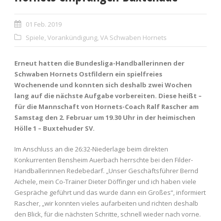
01 Feb. 2019
Spiele
,
Vorankündigung
,
VA Schwaben Hornets
Erneut hatten die Bundesliga-Handballerinnen der
Schwaben Hornets Ostfildern ein spielfreies
Wochenende und konnten sich deshalb zwei Wochen
lang auf die nächste Aufgabe vorbereiten. Diese heißt –
für die Mannschaft von Hornets-Coach Ralf Rascher am
Samstag den 2. Februar um 19.30 Uhr in der heimischen
Hölle 1 – Buxtehuder SV.
Im Anschluss an die 26:32-Niederlage beim direkten
Konkurrenten Bensheim Auerbach herrschte bei den Filder-
Handballerinnen Redebedarf. „Unser Geschäftsführer Bernd
Aichele, mein Co-Trainer Dieter Döffinger und ich haben viele
Gespräche geführt und das wurde dann ein Großes“, informiert
Rascher, „wir konnten vieles aufarbeiten und richten deshalb
den Blick, für die nächsten Schritte, schnell wieder nach vorne.