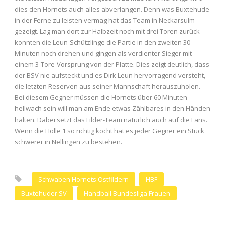
dies den Hornets auch alles abverlangen. Denn was Buxtehude
in der Ferne zu leisten vermag hat das Team in Neckarsulm
gezeigt. Lag man dort zur Halbzeit noch mit drei Toren zurück
konnten die Leun-Schützlinge die Partie in den zweiten 30
Minuten noch drehen und gingen als verdienter Sieger mit
einem 3-Tore-Vorsprung von der Platte. Dies zeigt deutlich, dass
der BSV nie aufsteckt und es Dirk Leun hervorragend versteht,
die letzten Reserven aus seiner Mannschaft herauszuholen.
Bei diesem Gegner müssen die Hornets über 60 Minuten
hellwach sein will man am Ende etwas Zählbares in den Händen
halten. Dabei setzt das Filder-Team natürlich auch auf die Fans.
Wenn die Hölle 1 so richtig kocht hat es jeder Gegner ein Stück
schwerer in Nellingen zu bestehen.
Schwaben Hornets Ostfildern
HBF
Buxtehuder SV
Handball Bundesliga Frauen