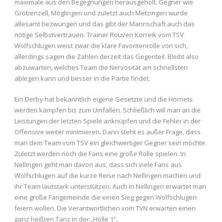
maximale aus den Begegnungen herausgeholt. Gegner wie
Gröbenzell, Möglingen und zuletzt auch Metzingen wurde
allesamt bezwungen und das gibt der Mannschaft auch das
nötige Selbstvertrauen. Trainer Rouven Korreik vom TSV
Wolfschlugen weist zwar die klare Favoritenrolle von sich,
allerdings sagen die Zahlen derzeit das Gegenteil. Bleibt also
abzuwarten, welches Team die Nervosität am schnellsten
ablegen kann und besser in die Partie findet.
Ein Derby hat bekanntlich eigene Gesetzte und die Hornets
werden kämpfen bis zum Umfallen. Schließlich will man an die
Leistungen der letzten Spiele anknüpfen und die Fehler in der
Offensive weiter minimieren. Dann steht es außer Frage, dass
man dem Team vom TSV ein gleichwertiger Gegner sein möchte.
Zuletzt werden noch die Fans eine große Rolle spielen. In
Nellingen geht man davon aus, dass sich viele Fans aus
Wolfschlugen auf die kurze Reise nach Nellingen machen und
ihr Team lautstark unterstützen. Auch in Nellingen erwartet man
eine große Fangemeinde die einen Sieg gegen Wolfschlugen
feiern wollen. Die Verantwortlichen vom TVN erwarten einen
ganz heißten Tanz in der „Hölle 1“.