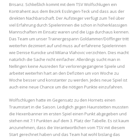
Brisanz. Schließlich kommt mit dem TSV Wolfschlugen ein
Kontrahent aus dem Bezirk Esslingen-Teck und dass aus der
direkten Nachbarschaft. Der Aufsteiger verfügt zum Teil über
viel Erfahrung durch Spielerinnen die schon in höherklassigen
Mannschaften im Einsatz waren und die Liga durchaus kennen.
Das Team um unser Trainergespann Goldammer/Döffinger tritt
weiterhin dezimiert auf und muss auf erfahrene Spielerinnen
wie Denise Kunicke und Milana Vlahovic verzichten. Dies macht
natürlich die Sache nicht einfacher. Allerdings sucht man in
Nellingen keine Ausreden für verlorengegangene Spiele und
arbeitet weiterhin hart an den Defiziten um von Woche zu
Woche besser und konstanter zu werden. Jedes neue Spiel ist
auch eine neue Chance um die nötigen Punkte einzufahren.
Wolfschlugen hatte im Gegensatz zu den Hornets einen
Traumstart in die Saison. Lediglich gegen Haunstetten mussten
die Hexenbanner im ersten Spiel einen Punkt abgegeben und
stehen mit 7:1 Punkten auf dem 3. Platz der Tabelle. Es ist kaum
anzunehmen, dass die Verantwortlichen vom TSV mit diesem
Start gerechnet haben und das Team hat wohl bislang das