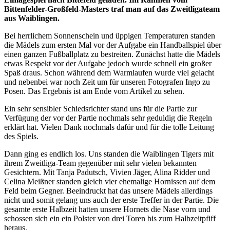
Bittenfelder-Großfeld-Masters traf man auf das Zweitligateam
aus Waiblingen.
Bei herrlichem Sonnenschein und üppigen Temperaturen standen
die Mädels zum ersten Mal vor der Aufgabe ein Handballspiel über
einen ganzen Fußballplatz zu bestreiten. Zunächst hatte die Mädels
etwas Respekt vor der Aufgabe jedoch wurde schnell ein großer
Spaß draus. Schon während dem Warmlaufen wurde viel gelacht
und nebenbei war noch Zeit um für unseren Fotografen Ingo zu
Posen. Das Ergebnis ist am Ende vom Artikel zu sehen.
Ein sehr sensibler Schiedsrichter stand uns für die Partie zur
Verfügung der vor der Partie nochmals sehr geduldig die Regeln
erklärt hat. Vielen Dank nochmals dafür und für die tolle Leitung
des Spiels.
Dann ging es endlich los. Uns standen die Waiblingen Tigers mit
ihrem Zweitliga-Team gegenüber mit sehr vielen bekannten
Gesichtern. Mit Tanja Padutsch, Vivien Jäger, Alina Ridder und
Celina Meißner standen gleich vier ehemalige Hornissen auf dem
Feld beim Gegner. Beeindruckt hat das unsere Mädels allerdings
nicht und somit gelang uns auch der erste Treffer in der Partie. Die
gesamte erste Halbzeit hatten unsere Hornets die Nase vorn und
schossen sich ein ein Polster von drei Toren bis zum Halbzeitpfiff
heraus.