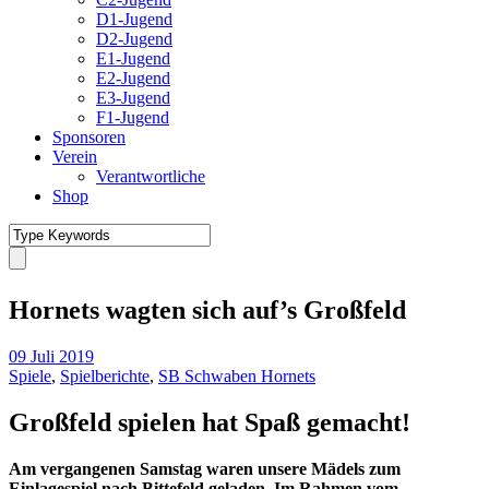
D1-Jugend
D2-Jugend
E1-Jugend
E2-Jugend
E3-Jugend
F1-Jugend
Sponsoren
Verein
Verantwortliche
Shop
Hornets wagten sich auf’s Großfeld
09 Juli 2019
Spiele
,
Spielberichte
,
SB Schwaben Hornets
Großfeld spielen hat Spaß gemacht!
Am vergangenen Samstag waren unsere Mädels zum
Einlagespiel nach Bittefeld geladen. Im Rahmen vom