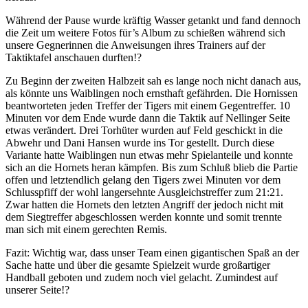
Während der Pause wurde kräftig Wasser getankt und fand dennoch
die Zeit um weitere Fotos für’s Album zu schießen während sich
unsere Gegnerinnen die Anweisungen ihres Trainers auf der
Taktiktafel anschauen durften!?
Zu Beginn der zweiten Halbzeit sah es lange noch nicht danach aus,
als könnte uns Waiblingen noch ernsthaft gefährden. Die Hornissen
beantworteten jeden Treffer der Tigers mit einem Gegentreffer. 10
Minuten vor dem Ende wurde dann die Taktik auf Nellinger Seite
etwas verändert. Drei Torhüter wurden auf Feld geschickt in die
Abwehr und Dani Hansen wurde ins Tor gestellt. Durch diese
Variante hatte Waiblingen nun etwas mehr Spielanteile und konnte
sich an die Hornets heran kämpfen. Bis zum Schluß blieb die Partie
offen und letztendlich gelang den Tigers zwei Minuten vor dem
Schlusspfiff der wohl langersehnte Ausgleichstreffer zum 21:21.
Zwar hatten die Hornets den letzten Angriff der jedoch nicht mit
dem Siegtreffer abgeschlossen werden konnte und somit trennte
man sich mit einem gerechten Remis.
Fazit: Wichtig war, dass unser Team einen gigantischen Spaß an der
Sache hatte und über die gesamte Spielzeit wurde großartiger
Handball geboten und zudem noch viel gelacht. Zumindest auf
unserer Seite!?