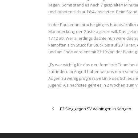
liegen. Somit stand es nach 7 gespielten Minut
und konnten sich auf 8:4 absetzten. Beim Stand
In der Pausenansprache ging es hauptsächlich d
Manndeckung der Gäste agieren will. Das gelang 
17:12 ab. Wer allerdings dachte nun wäre das S
kämpften sich Stück für Stück bis auf 20:18 ra
und am Ende verdient mit 23:19 von der Platte g
„Es war wichtig für das neu formierte Team heute
zufrieden. Im Angriff haben wir uns noch sehr
Augen zu wenig progressive Linie des Schiedsri
Jugend. Als nächstes geht es in 2 Wochen zum VF
E2 Sieg gegen SV Vaihingen in Köngen