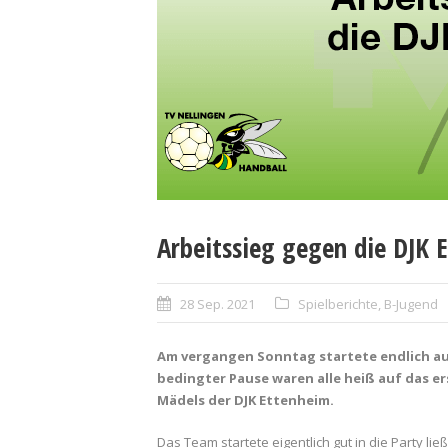
Arbeitssieg gegen die DJK 
28 Sep. 2021
Spielberichte
,
B-Jugend
Am vergangen Sonntag startete endlich auc
bedingter Pause waren alle heiß auf das er
Mädels der DJK Ettenheim.
Das Team startete eigentlich gut in die Party l