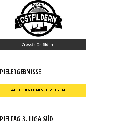
Pfizenmaier Automobile
Crossfit Ostfildern
Café Pause
PIELERGEBNISSE
ALLE ERGEBNISSE ZEIGEN
PIELTAG 3. LIGA SÜD