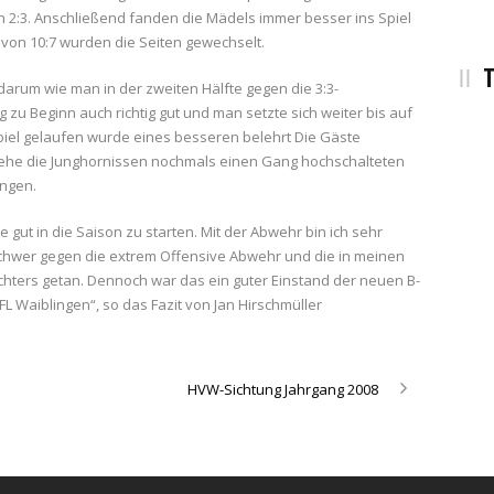
en 2:3. Anschließend fanden die Mädels immer besser ins Spiel
 von 10:7 wurden die Seiten gewechselt.
T
arum wie man in der zweiten Hälfte gegen die 3:3-
zu Beginn auch richtig gut und man setzte sich weiter bis auf
piel gelaufen wurde eines besseren belehrt Die Gäste
n, ehe die Junghornissen nochmals einen Gang hochschalteten
ingen.
 gut in die Saison zu starten. Mit der Abwehr bin ich sehr
 schwer gegen die extrem Offensive Abwehr und die in meinen
chters getan. Dennoch war das ein guter Einstand der neuen B-
L Waiblingen“, so das Fazit von Jan Hirschmüller
HVW-Sichtung Jahrgang 2008