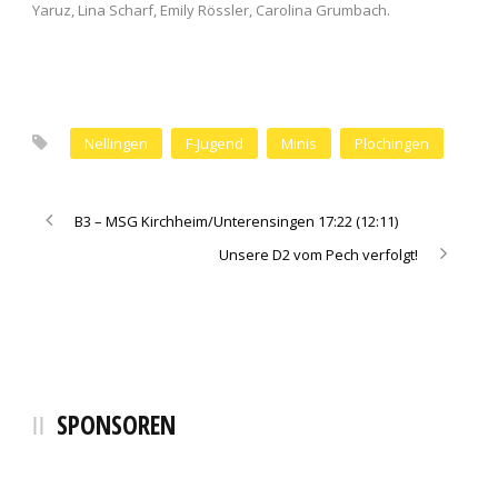
Yaruz, Lina Scharf, Emily Rössler, Carolina Grumbach.
Nellingen
F-Jugend
Minis
Plochingen
B3 – MSG Kirchheim/Unterensingen 17:22 (12:11)
Unsere D2 vom Pech verfolgt!
SPONSOREN
SCHMALZ+SCHÖN Logistics
SCHÖLLKOPF Backwaren
Fahrschule Melchinger
Sanitätshaus blu
Bächi Teamsport
Hamann Energie
Elektro Geng
Selgros
Bocklet
cendo
Erima