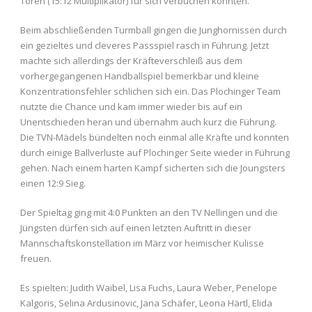
Toren (15:12 Multiplikator) für sich verbuchen konnten.
Beim abschließenden Turmball gingen die Junghornissen durch
ein gezieltes und cleveres Passspiel rasch in Führung. Jetzt
machte sich allerdings der Kräfteverschleiß aus dem
vorhergegangenen Handballspiel bemerkbar und kleine
Konzentrationsfehler schlichen sich ein. Das Plochinger Team
nutzte die Chance und kam immer wieder bis auf ein
Unentschieden heran und übernahm auch kurz die Führung.
Die TVN-Mädels bündelten noch einmal alle Kräfte und konnten
durch einige Ballverluste auf Plochinger Seite wieder in Führung
gehen. Nach einem harten Kampf sicherten sich die Joungsters
einen 12:9 Sieg.
Der Spieltag ging mit 4:0 Punkten an den TV Nellingen und die
Jüngsten dürfen sich auf einen letzten Auftritt in dieser
Mannschaftskonstellation im März vor heimischer Kulisse
freuen.
Es spielten: Judith Waibel, Lisa Fuchs, Laura Weber, Penelope
Kalgoris, Selina Ardusinovic, Jana Schäfer, Leona Härtl, Elida