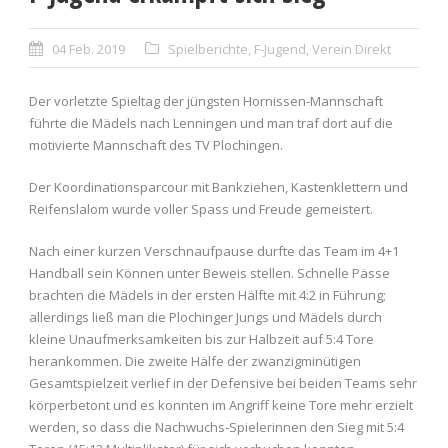
04 Feb. 2019
Spielberichte
,
F-Jugend
,
Verein Direkt
Der vorletzte Spieltag der jüngsten Hornissen-Mannschaft
führte die Mädels nach Lenningen und man traf dort auf die
motivierte Mannschaft des TV Plochingen.
Der Koordinationsparcour mit Bankziehen, Kastenklettern und
Reifenslalom wurde voller Spass und Freude gemeistert.
Nach einer kurzen Verschnaufpause durfte das Team im 4+1
Handball sein Können unter Beweis stellen. Schnelle Pässe
brachten die Mädels in der ersten Hälfte mit 4:2 in Führung;
allerdings ließ man die Plochinger Jungs und Mädels durch
kleine Unaufmerksamkeiten bis zur Halbzeit auf 5:4 Tore
herankommen. Die zweite Hälfe der zwanzigminütigen
Gesamtspielzeit verlief in der Defensive bei beiden Teams sehr
körperbetont und es konnten im Angriff keine Tore mehr erzielt
werden, so dass die Nachwuchs-Spielerinnen den Sieg mit 5:4