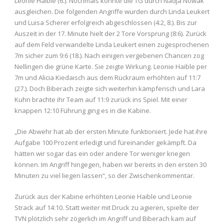
Leonie Haible (6.). Nochmals konnte die TG durch Nadja Nowak
ausgleichen. Die folgenden Angriffe wurden durch Linda Leukert
und Luisa Scherer erfolgreich abgeschlossen (4:2, 8.). Bis zur
Auszeit in der 17. Minute hielt der 2 Tore Vorsprung (8:6). Zurück
auf dem Feld verwandelte Linda Leukert einen zugesprochenen
7m sicher zum 9:6 (18.). Nach einigen vergebenen Chancen zog
Nellingen die grüne Karte. Sie zeigte Wirkung. Leonie Haible per
7m und Alicia Kiedaisch aus dem Rückraum erhöhten auf 11:7
(27.). Doch Biberach zeigte sich weiterhin kämpferisch und Lara
Kuhn brachte ihr Team auf 11:9 zurück ins Spiel. Mit einer
knappen 12:10 Führung ging es in die Kabine.
„Die Abwehr hat ab der ersten Minute funktioniert. Jede hat ihre
Aufgabe 100 Prozent erledigt und füreinander gekämpft. Da
hätten wir sogar das ein oder andere Tor weniger kriegen
können. Im Angriff hingegen, haben wir bereits in den ersten 30
Minuten zu viel liegen lassen“, so der Zwischenkommentar.
Zurück aus der Kabine erhöhten Leonie Haible und Leonie
Strack auf 14:10. Statt weiter mit Druck zu agieren, spielte der
TVN plötzlich sehr zögerlich im Angriff und Biberach kam auf