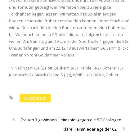
„Es war ein sehr intensives Spiel, das durch die Abwehrreihen
und Torhüter geprägt war. Wir haben viel zu viele gute
Torchancen liegen lassen. Wir hätten das Spiel in einigen
Phasen schon viel früher entscheiden können. Unter Strich sind
wir natürlich mit den beiden Punkten zufrieden. Nun haben wir
bis Weihnachten noch 2 Spiele, die wir erfolgreich bestreiten
wollen. Am Samstag um 19 Uhr in der Sporthalle 1 gegen die SG
Ulm/Burlafingen und am 22.12.18 auswärts beim SC Lehr“, blickt
Trainerin Vroni Goldammer voraus.
TV Nellingen: Geiß, Pott; Leukert (8/3), Haible (4/2), Scherer (3),
Kiedaisch (2), Strack (2), Weiß J. (1), Weiß L. (1), Balke, Dobler
TG Biberach
Frauen 3 gewinnen Heimspiel gegen die SG Esslingen
Klare Heimniederlage der C2