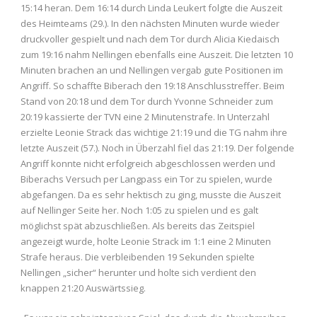
15:14 heran. Dem 16:14 durch Linda Leukert folgte die Auszeit
des Heimteams (29.). In den nächsten Minuten wurde wieder
druckvoller gespielt und nach dem Tor durch Alicia Kiedaisch
zum 19:16 nahm Nellingen ebenfalls eine Auszeit. Die letzten 10
Minuten brachen an und Nellingen vergab gute Positionen im
Angriff. So schaffte Biberach den 19:18 Anschlusstreffer. Beim
Stand von 20:18 und dem Tor durch Yvonne Schneider zum
20:19 kassierte der TVN eine 2 Minutenstrafe. In Unterzahl
erzielte Leonie Strack das wichtige 21:19 und die TG nahm ihre
letzte Auszeit (57.). Noch in Überzahl fiel das 21:19. Der folgende
Angriff konnte nicht erfolgreich abgeschlossen werden und
Biberachs Versuch per Langpass ein Tor zu spielen, wurde
abgefangen. Da es sehr hektisch zu ging, musste die Auszeit
auf Nellinger Seite her. Noch 1:05 zu spielen und es galt
möglichst spät abzuschließen. Als bereits das Zeitspiel
angezeigt wurde, holte Leonie Strack im 1:1 eine 2 Minuten
Strafe heraus. Die verbleibenden 19 Sekunden spielte
Nellingen „sicher“ herunter und holte sich verdient den
knappen 21:20 Auswärtssieg.