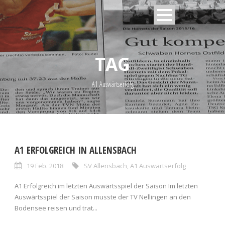
TAG
A1 Auswärtserfolg
A1 ERFOLGREICH IN ALLENSBACH
19 Feb. 2018
SV Allensbach
,
A1 Auswärtserfolg
A1 Erfolgreich im letzten Auswärtsspiel der Saison Im letzten
Auswärtsspiel der Saison musste der TV Nellingen an den
Bodensee reisen und trat...