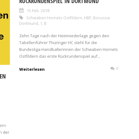
RÜCKRUNDENSPIEL IN DORTMUND
15 Feb. 2018
Schwaben Hornets Ostfildern
,
HBF
,
Borussia
Dortmund
,
1. B
Zehn Tage nach der Heimniederlage gegen den
Tabellenführer Thüringer HC steht für die
Bundesliga-Handballerinnen der Schwaben Hornets
Ostfildern das erste Rückrundenspiel auf...
0
Weiterlesen
GEN
a
ern
n der