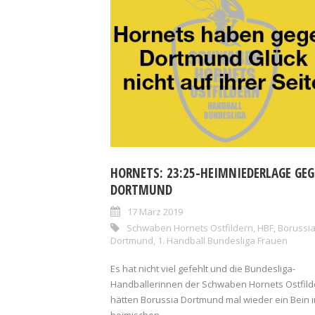
HORNETS: 23:25-HEIMNIEDERLAGE GE
DORTMUND
17 März 2019
Schwaben Hornets Ostfildern
,
HBF
,
Borussi
Dortmund
,
1. Handball Bundesliga Frauen
Es hat nicht viel gefehlt und die Bundesliga-
Handballerinnen der Schwaben Hornets Ostfild
hätten Borussia Dortmund mal wieder ein Bein i