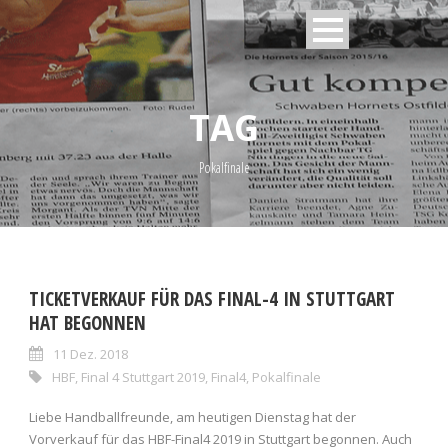
TAG
Pokalfinale
TICKETVERKAUF FÜR DAS FINAL-4 IN STUTTGART
HAT BEGONNEN
11 Dez. 2018
HBF
,
Final 4 Stuttgart 2019
,
Final4
,
Pokalfinale
Liebe Handballfreunde, am heutigen Dienstag hat der
Vorverkauf für das HBF-Final4 2019 in Stuttgart begonnen. Auch