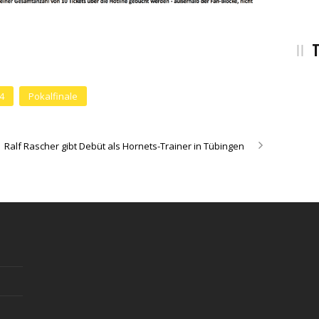
T
l4
Pokalfinale
Ralf Rascher gibt Debüt als Hornets-Trainer in Tübingen