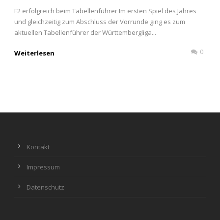
F2 erfolgreich beim Tabellenführer Im ersten Spiel des Jahres
und gleichzeitig zum Abschluss der Vorrunde ging es zum
aktuellen Tabellenführer der Württembergliga...
0
Weiterlesen
Kontakt
Impressum
Datenschutz