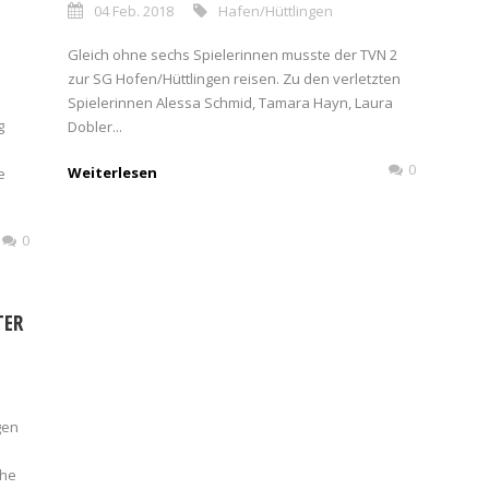
04 Feb. 2018
Hafen/Hüttlingen
Gleich ohne sechs Spielerinnen musste der TVN 2
zur SG Hofen/Hüttlingen reisen. Zu den verletzten
Spielerinnen Alessa Schmid, Tamara Hayn, Laura
g
Dobler...
0
Weiterlesen
e
0
TER
gen
che