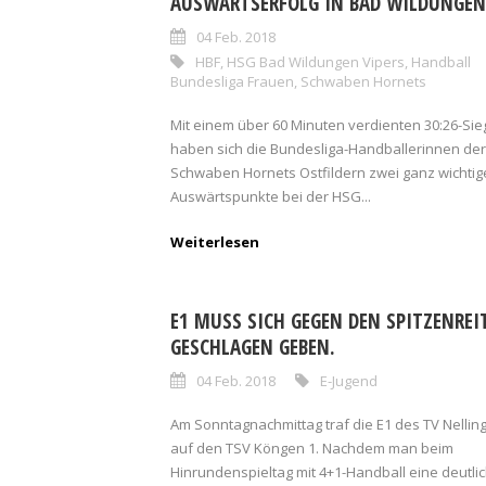
AUSWÄRTSERFOLG IN BAD WILDUNGEN
04 Feb. 2018
HBF
,
HSG Bad Wildungen Vipers
,
Handball
Bundesliga Frauen
,
Schwaben Hornets
Mit einem über 60 Minuten verdienten 30:26-Sie
haben sich die Bundesliga-Handballerinnen der
Schwaben Hornets Ostfildern zwei ganz wichtig
Auswärtspunkte bei der HSG...
Weiterlesen
E1 MUSS SICH GEGEN DEN SPITZENREI
GESCHLAGEN GEBEN.
04 Feb. 2018
E-Jugend
Am Sonntagnachmittag traf die E1 des TV Nellin
auf den TSV Köngen 1. Nachdem man beim
Hinrundenspieltag mit 4+1-Handball eine deutli