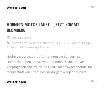
0
Weiterlesen
HORNETS MOTOR LÄUFT – JETZT KOMMT
BLOMBERG
29 März 2018
Schwaben Hornets Ostfildern
,
HBF
,
HSG Blomberg-Lippe
,
1. Handball Bundesliga Frauen
Nochmals durchschnaufen konnten die Bundesliga-
Handballerinnen der Schwaben Hornets Ostfildern am
vergangenen spielfreien EM-Qualifikationswochenende. Die
Mannschaft von Coach Pascal Morgant war jedoch nicht...
0
Weiterlesen