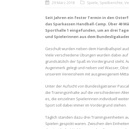
29 März 2018
Spiele
,
Spielberichte
,
Ve
Seit Jahren ein fester Termin in den Oster
das Sparkassen Handball-Camp. Über 40 Mäd
Sporthalle 1 eingefunden, um an drei Tage
und Spielerinnen aus dem Bundesligakader
Geschult wurden neben dem Handballspiel auch 
Viele verschiedene Übungen wurden dabei auf 
grundsätzlich der Spaß im Vordergrund steht. Au
Augenmerk gelegt und neben viel Wasser, Obst
unserem Vereinsheim mit ausgewogenem Mittag
Unter der Aufsicht von Bundesligatrainer Pas
die Trainingsinhalte auf die verschiedenen Alte
es, die einzelnen Spielerinnen individuell wei
Sport soll dabei immer im Vordergrund stehen.
Täglich standen dazu drei Trainingseinheiten 
Spielen gespickt waren. Zwischen den Einheite