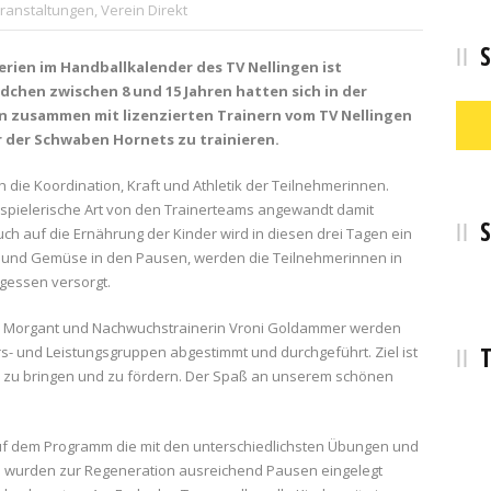
ranstaltungen
,
Verein Direkt
S
ferien im Handballkalender des TV Nellingen ist
chen zwischen 8 und 15 Jahren hatten sich in der
n zusammen mit lizenzierten Trainern vom TV Nellingen
 der Schwaben Hornets zu trainieren.
die Koordination, Kraft und Athletik der Teilnehmerinnen.
spielerische Art von den Trainerteams angewandt damit
S
ch auf die Ernährung der Kinder wird in diesen drei Tagen ein
 und Gemüse in den Pausen, werden die Teilnehmerinnen in
essen versorgt.
cal Morgant und Nachwuchstrainerin Vroni Goldammer werden
T
rs- und Leistungsgruppen abgestimmt und durchgeführt. Ziel ist
ter zu bringen und zu fördern. Der Spaß an unserem schönen
auf dem Programm die mit den unterschiedlichsten Übungen und
n wurden zur Regeneration ausreichend Pausen eingelegt