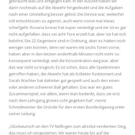
gebraucht was uns entgegen kam. In der Auszeit haben wir
dann nochmals auf die Abwehr hingedeutet und die Aufgaben
nach einer Umstellung besser gelöst. Die Devise war, weiterhin
voll entschlossen zu agieren, auch wenn vorne mal etwas
schiefgeht. Roxana Ioneac hat super verteidigt und mir ist es gar
nicht aufgefallen, dass sei acht Tore erzielt hat, aber sie hat sich
belohnt. Die 22 Gegentore sind in Ordnung, aber es hätten noch
weniger sein können, denn wir waren mit sechs Toren vorne,
haben aber in den letzten anderthalb Minuten nicht mehr so
konsequent verteidigt, weil die Konzentration weg war, aber
das war nicht so tragisch. Es ist schön, dass alle Spielerinnen
getroffen haben, die Abwehr hat als Kollektiv funktioniert und
Sarah Wachter hat dahinter gut gespielt und auch den einen
oder anderen schweren Ball gehalten. Das war ein gutes
Zusammenspiel, vor allem, wenn man bedenkt, dass sie erst
nach dem Lehrgang grünes Licht gegeben hat“, nennt
Schmidmeister die Gründe für den ersten Bundesligasieg unter
seiner Leitung.
„Glückwunsch an den TV Nellingen zum absolut verdienten Sieg,
das muss ich eingestehen. Wir waren heute bis auf die