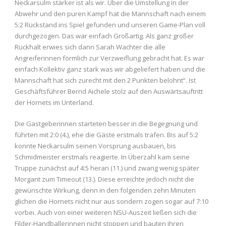
Neckarsulm stärker ist als wir. Über die Umstellung in der
Abwehr und den puren Kampf hat die Mannschaft nach einem
5:2 Rückstand ins Spiel gefunden und unseren Game-Plan voll
durchgezogen. Das war einfach Großartig. Als ganz großer
Rückhalt erwies sich dann Sarah Wachter die alle
Angreiferinnen förmlich zur Verzweiflung gebracht hat. Es war
einfach Kollektiv ganz stark was wir abgeliefert haben und die
Mannschaft hat sich zurecht mit den 2 Punkten belohnt“. Ist
Geschäftsführer Bernd Aichele stolz auf den Auswärtsauftritt
der Hornets im Unterland.
Die Gastgeberinnen starteten besser in die Begegnung und
führten mit 2:0 (4.), ehe die Gäste erstmals trafen. Bis auf 5:2
konnte Neckarsulm seinen Vorsprung ausbauen, bis
Schmidmeister erstmals reagierte. In Überzahl kam seine
Truppe zunächst auf 4:5 heran (11.) und zwang wenig später
Morgant zum Timeout (13.). Diese erreichte jedoch nicht die
gewünschte Wirkung, denn in den folgenden zehn Minuten
glichen die Hornets nicht nur aus sondern zogen sogar auf 7:10
vorbei. Auch von einer weiteren NSU-Auszeit ließen sich die
Filder-Handballerinnen nicht stoppen und bauten ihren