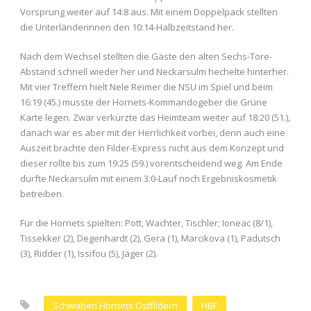
Vorsprung weiter auf 14:8 aus. Mit einem Doppelpack stellten
die Unterländerinnen den 10:14-Halbzeitstand her.
Nach dem Wechsel stellten die Gäste den alten Sechs-Tore-
Abstand schnell wieder her und Neckarsulm hechelte hinterher.
Mit vier Treffern hielt Nele Reimer die NSU im Spiel und beim
16:19 (45.) musste der Hornets-Kommandogeber die Grüne
Karte legen. Zwar verkürzte das Heimteam weiter auf 18:20 (51.),
danach war es aber mit der Herrlichkeit vorbei, denn auch eine
Auszeit brachte den Filder-Express nicht aus dem Konzept und
dieser rollte bis zum 19:25 (59.) vorentscheidend weg. Am Ende
durfte Neckarsulm mit einem 3:0-Lauf noch Ergebniskosmetik
betreiben.
Für die Hornets spielten: Pott, Wachter, Tischler; Ioneac (8/1),
Tissekker (2), Degenhardt (2), Gera (1), Marcikova (1), Padutsch
(3), Ridder (1), Issifou (5), Jäger (2).
Schwaben Hornets Ostfildern
HBF