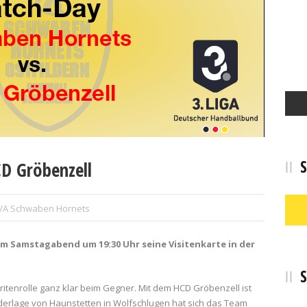
S
D Gröbenzell
VA Schwaben Hornets
m Samstagabend um 19:30 Uhr seine Visitenkarte in der
S
ritenrolle ganz klar beim Gegner. Mit dem HCD Gröbenzell ist
ederlage von Haunstetten in Wolfschlugen hat sich das Team