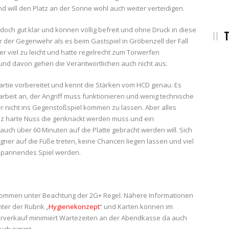
d will den Platz an der Sonne wohl auch weiter verteidigen.
doch gut klar und können völlig befreit und ohne Druck in diese
T
r der Gegenwehr als es beim Gastspiel in Gröbenzell der Fall
viel zu leicht und hatte regelrecht zum Torwerfen
 und davon gehen die Verantwortlichen auch nicht aus.
Partie vorbereitet und kennt die Stärken vom HCD genau. Es
beit an, der Angriff muss funktionieren und wenig technische
 nicht ins Gegenstoßspiel kommen zu lassen. Aber alles
z harte Nuss die genknackt werden muss und ein
auch über 60 Minuten auf die Platte gebracht werden will. Sich
ner auf die Füße treten, keine Chancen liegen lassen und viel
 spannendes Spiel werden.
llkommen unter Beachtung der 2G+ Regel. Nähere Informationen
ter der Rubrik „
Hygienekonzept
“ und Karten können im
rverkauf minimiert Wartezeiten an der Abendkasse da auch