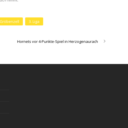
ruch nimmt.
Gröbenzell
3. Liga
Hornets vor 4-Punkte-Spiel in Herzogenaurach