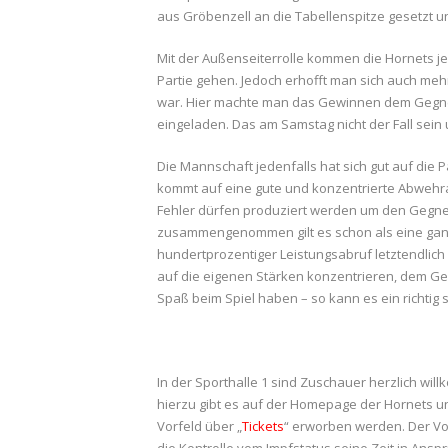
aus Gröbenzell an die Tabellenspitze gesetzt un
Mit der Außenseiterrolle kommen die Hornets je
Partie gehen. Jedoch erhofft man sich auch meh
war. Hier machte man das Gewinnen dem Gegner 
eingeladen. Das am Samstag nicht der Fall sein
Die Mannschaft jedenfalls hat sich gut auf die 
kommt auf eine gute und konzentrierte Abwehrar
Fehler dürfen produziert werden um den Gegner
zusammengenommen gilt es schon als eine gan
hundertprozentiger Leistungsabruf letztendlich 
auf die eigenen Stärken konzentrieren, dem Geg
Spaß beim Spiel haben – so kann es ein richtig
In der Sporthalle 1 sind Zuschauer herzlich wi
hierzu gibt es auf der Homepage der Hornets un
Vorfeld über „
Tickets
“ erworben werden. Der Vo