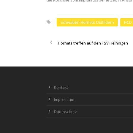
die Kontrolle vom Impfstatus seine Zeit in Ansp
Schwaben Hornets Ostfildern
HCD 
Hornets treffen auf den TSV Heiningen
Kontakt
Impressum
Datenschutz