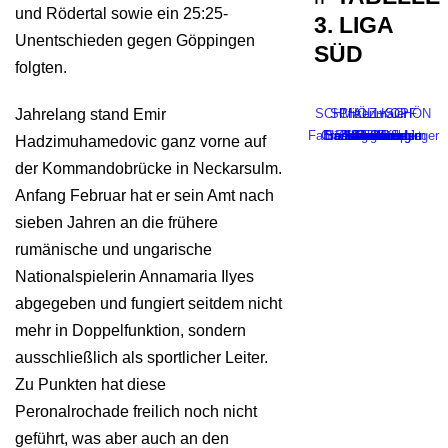
und Rödertal sowie ein 25:25-
3. LIGA
Unentschieden gegen Göppingen
SÜD
folgten.
Jahrelang stand Emir
SCHMALZ+SCHÖN
SCHÖLLKOPF
Pfizenmaier
Fahrschule Melchinger
Crossfit Ostfildern
Bächi Teamsport
Sanitätshaus blu
Hamann Energie
Elektro Geng
Café Pause
Automobile
Backwaren
Schnaufer
Logistics
Selgros
Bocklet
Sinalco
cendo
Erima
Hadzimuhamedovic ganz vorne auf
der Kommandobrücke in Neckarsulm.
Anfang Februar hat er sein Amt nach
sieben Jahren an die frühere
rumänische und ungarische
Nationalspielerin Annamaria Ilyes
abgegeben und fungiert seitdem nicht
mehr in Doppelfunktion, sondern
ausschließlich als sportlicher Leiter.
Zu Punkten hat diese
Peronalrochade freilich noch nicht
geführt, was aber auch an den