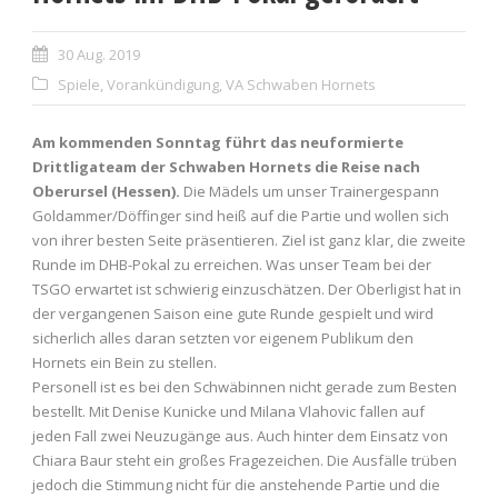
30 Aug. 2019
Spiele
,
Vorankündigung
,
VA Schwaben Hornets
Am kommenden Sonntag führt das neuformierte
Drittligateam der Schwaben Hornets die Reise nach
Oberursel (Hessen).
Die Mädels um unser Trainergespann
Goldammer/Döffinger sind heiß auf die Partie und wollen sich
von ihrer besten Seite präsentieren. Ziel ist ganz klar, die zweite
Runde im DHB-Pokal zu erreichen. Was unser Team bei der
TSGO erwartet ist schwierig einzuschätzen. Der Oberligist hat in
der vergangenen Saison eine gute Runde gespielt und wird
sicherlich alles daran setzten vor eigenem Publikum den
Hornets ein Bein zu stellen.
Personell ist es bei den Schwäbinnen nicht gerade zum Besten
bestellt. Mit Denise Kunicke und Milana Vlahovic fallen auf
jeden Fall zwei Neuzugänge aus. Auch hinter dem Einsatz von
Chiara Baur steht ein großes Fragezeichen. Die Ausfälle trüben
jedoch die Stimmung nicht für die anstehende Partie und die