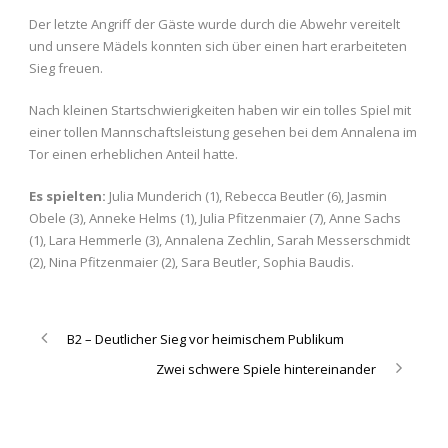
Der letzte Angriff der Gäste wurde durch die Abwehr vereitelt
und unsere Mädels konnten sich über einen hart erarbeiteten
Sieg freuen.
Nach kleinen Startschwierigkeiten haben wir ein tolles Spiel mit
einer tollen Mannschaftsleistung gesehen bei dem Annalena im
Tor einen erheblichen Anteil hatte.
Es spielten:
Julia Munderich (1), Rebecca Beutler (6), Jasmin
Obele (3), Anneke Helms (1), Julia Pfitzenmaier (7), Anne Sachs
(1), Lara Hemmerle (3), Annalena Zechlin, Sarah Messerschmidt
(2), Nina Pfitzenmaier (2), Sara Beutler, Sophia Baudis.
B2 – Deutlicher Sieg vor heimischem Publikum
Zwei schwere Spiele hintereinander