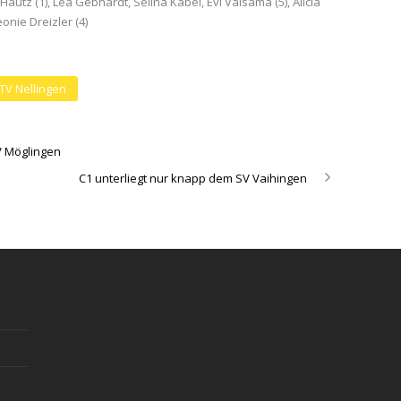
Hautz (1), Lea Gebhardt, Selina Kabel, Evi Valsama (5), Alicia
eonie Dreizler (4)
TV Nellingen
V Möglingen
C1 unterliegt nur knapp dem SV Vaihingen