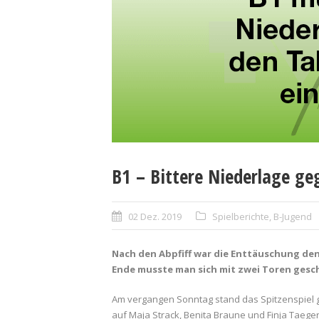
B1 – Bittere Niederlage ge
02 Dez. 2019
Spielberichte
,
B-Jugend
Nach den Abpfiff war die Enttäuschung den
Ende musste man sich mit zwei Toren gesc
Am vergangen Sonntag stand das Spitzenspiel 
auf Maja Strack, Benita Braune und Finja Taege