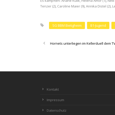
Es kämpften: Ariane Kulik, Helena Amor (1), Nelli 
Tenzer (2), Caroline Maier (9), Annika Distel (2), L
SG BBM Bietigheim
B1-Jugend
Hornets unterliegen im Kellerduell dem T
Kontakt
Impressum
Datenschutz