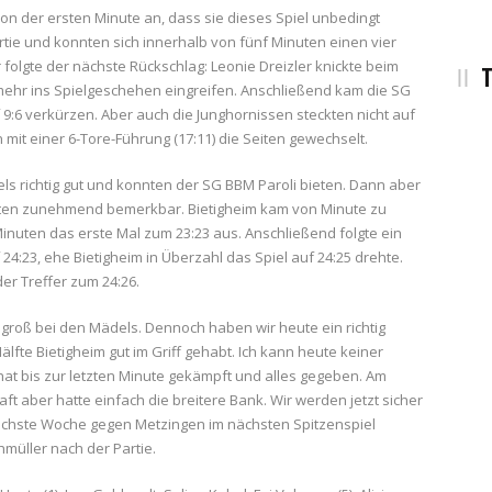
 der ersten Minute an, dass sie dieses Spiel unbedingt
artie und konnten sich innerhalb von fünf Minuten einen vier
folgte der nächste Rückschlag: Leonie Dreizler knickte beim
T
ehr ins Spielgeschehen eingreifen. Anschließend kam die SG
 9:6 verkürzen. Aber auch die Junghornissen steckten nicht auf
 mit einer 6-Tore-Führung (17:11) die Seiten gewechselt.
els richtig gut und konnten der SG BBM Paroli bieten. Dann aber
iten zunehmend bemerkbar. Bietigheim kam von Minute zu
Minuten das erste Mal zum 23:23 aus. Anschließend folgte ein
24:23, ehe Bietigheim in Überzahl das Spiel auf 24:25 drehte.
er Treffer zum 24:26.
 groß bei den Mädels. Dennoch haben wir heute ein richtig
älfte Bietigheim gut im Griff gehabt. Ich kann heute keiner
hat bis zur letzten Minute gekämpft und alles gegeben. Am
t aber hatte einfach die breitere Bank. Wir werden jetzt sicher
ächste Woche gegen Metzingen im nächsten Spitzenspiel
hmüller nach der Partie.