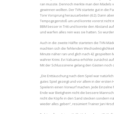
ran musste. Dennoch merkte man den Mädels von
gewinnen wollten. Der TVN startete gut in die P
Tore Vorsprung herausarbeiten (6:2). Dann aber 
Tempogegenstoß um und konnte vorerst nicht m
BBM besser in Tritt und konnte den Abstand auf
und warfen alles rein was sie hatten. So wurden
Auch in die zweite Hälfte starteten die TVN-Mäd
machten sich die fehlenden Wechselmöglichke
Minute näher ran und glich nach 42 gespielten 
wahrer Krimi. Evi Valsama erhöhte zunächst auf 
Mit der Schlusssirene gelang den Gästen noch d
„Die Enttäuschung nach dem Spiel war natürlich
gutes Spiel gezeigt und vor allem in der ersten H
Spielerin einen Vorwurf machen. Jede Einzelne 
Ende war Bietigheim nicht die bessere Mannschaf
nicht die Köpfe in den Sand stecken sondern n
wieder alles geben“, resümiert Trainer Jan Hirsc