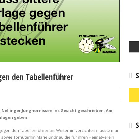
S
gen den Tabellenführer
 Nellinger Junghornissen ins Gesicht geschrieben. Am
hlagen geben.
S
gegen den Tabellenführer an. Weiterhin verzichten musste man
r sowie Torhüterhin Marie Lindnau die für ihren Heimatverein